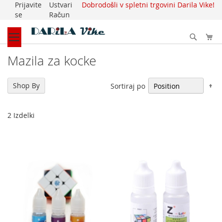
Prijavite
Ustvari
Dobrodošli v spletni trgovini Darila Vike!
Skip
se
Račun
to
Content
Išči
My
Mazila za kocke
Pa
Shop By
Sortiraj po
2
Izdelki