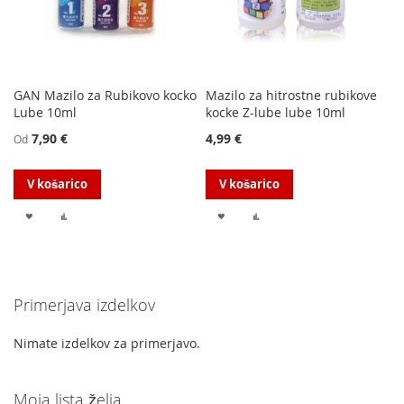
GAN Mazilo za Rubikovo kocko
Mazilo za hitrostne rubikove
Lube 10ml
kocke Z-lube lube 10ml
7,90 €
4,99 €
Od
V košarico
V košarico
DODAJ
DODAJ
DODAJ
DODAJ
NA
V
NA
V
LISTO
PRIMERJAVO
LISTO
PRIMERJAVO
Primerjava izdelkov
ŽELJA
ŽELJA
Nimate izdelkov za primerjavo.
Moja lista želja