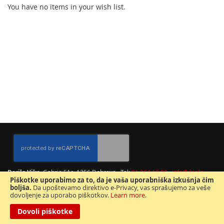
You have no items in your wish list.
Darila Vike
, Gabrje 51c, 1356 Dobrova · Tel:
01 364 10 89
·
info@darila-
Piškotke uporabimo za to, da je vaša uporabniška izkušnja čim
vike.si
boljša.
Da upoštevamo direktivo e-Privacy, vas sprašujemo za veše
This site is protected by reCAPTCHA and the Google
Privacy Policy
and
dovoljenje za uporabo piškotkov.
Learn more
.
Terms of Service
apply.
Dovoli piškotke
Copyright © 2026 Vike, d.o.o. Vse pravice pridržane.