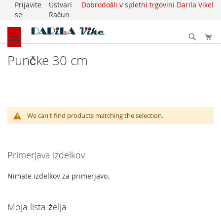
Prijavite
Ustvari
Dobrodošli v spletni trgovini Darila Vike!
Skip
se
Račun
to
Content
Išči
My
Punčke 30 cm
We can't find products matching the selection.
Primerjava izdelkov
Nimate izdelkov za primerjavo.
Moja lista želja