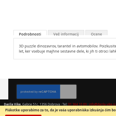
Skip
to
Podrobnosti
Več informacij
Ocene
the
beginning
3D puzzle dinozavrov, tarantel in avtomobilov. Poizkusit
of
let, ker vsebuje majhne sestavne dele, ki jih ti otroci la
the
images
gallery
Darila Vike
, Gabrje 51c, 1356 Dobrova · Tel:
01 364 10 89
·
info@darila-vike.si
Piškotke uporabimo za to, da je vaša uporabniška izkušnja čim bol