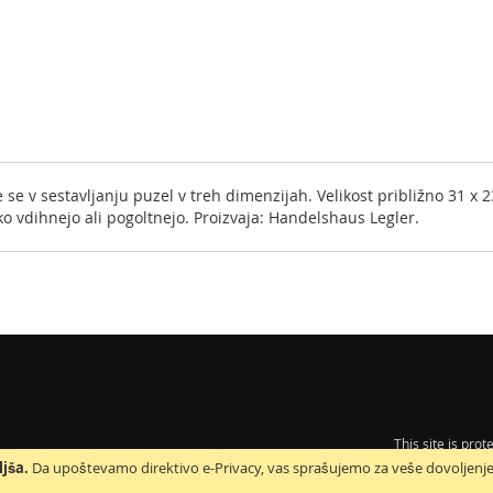
e se v sestavljanju puzel v treh dimenzijah. Velikost približno 31 x 
hko vdihnejo ali pogoltnejo. Proizvaja: Handelshaus Legler.
This site is pr
jša.
Da upoštevamo direktivo e-Privacy, vas sprašujemo za veše dovoljenj