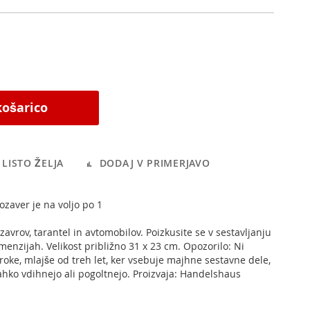
košarico
LISTO ŽELJA
DODAJ V PRIMERJAVO
ozaver je na voljo po 1
avrov, tarantel in avtomobilov. Poizkusite se v sestavljanju
menzijah. Velikost približno 31 x 23 cm. Opozorilo: Ni
roke, mlajše od treh let, ker vsebuje majhne sestavne dele,
i lahko vdihnejo ali pogoltnejo. Proizvaja: Handelshaus