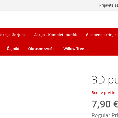
Prijavite s
ekcija Gorjuss
Akcija - Kompleti punčk
Glasbene skrinjice 
Čajniki
Okrasne sveče
Willow Tree
3D pu
Bodite prvi in
7,90 
Special
Price
Regular Pr