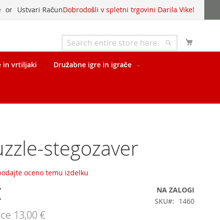
e
Ustvari Račun
Dobrodošli v spletni trgovini Darila Vike!
My Cart
Išči
Išči
in vrtiljaki
Družabne igre in igrače
zzle-stegozaver
 podajte oceno temu izdelku
€
NA ZALOGI
SKU
1460
ice
13,00 €