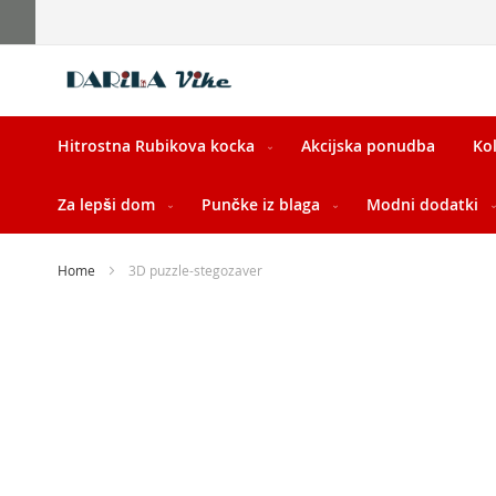
Skip
to
Content
Hitrostna Rubikova kocka
Akcijska ponudba
Kol
Za lepši dom
Punčke iz blaga
Modni dodatki
Home
3D puzzle-stegozaver
Skip
to
the
end
of
the
images
gallery