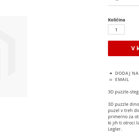
Količina
V 
DODAJ NA 
EMAIL
3D puzzle-steg
3D puzzle dinoz
puzel v treh di
primerno za ot
ki jih ti otroc
Legler.