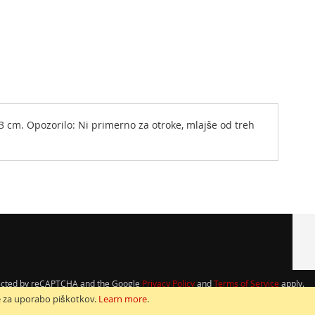
23 cm. Opozorilo: Ni primerno za otroke, mlajše od treh
otected by reCAPTCHA and the Google
Privacy Policy
and
Terms of Service
apply.
e za uporabo piškotkov.
Learn more
.