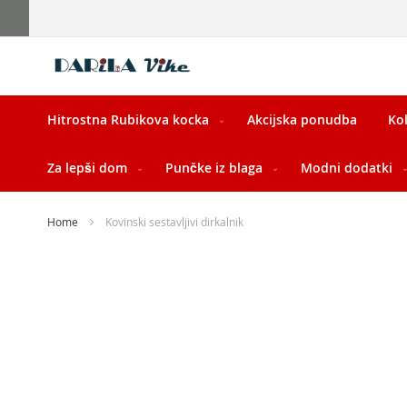
Skip
to
Content
Hitrostna Rubikova kocka
Akcijska ponudba
Kol
Za lepši dom
Punčke iz blaga
Modni dodatki
Home
Kovinski sestavljivi dirkalnik
Skip
to
the
end
of
the
images
gallery