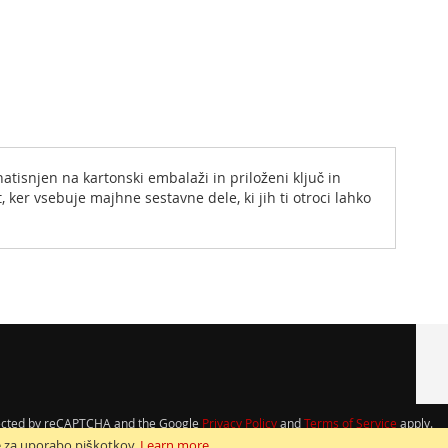
 natisnjen na kartonski embalaži in priloženi ključ in
, ker vsebuje majhne sestavne dele, ki jih ti otroci lahko
otected by reCAPTCHA and the Google
Privacy Policy
and
Terms of Service
apply.
e za uporabo piškotkov.
Learn more
.