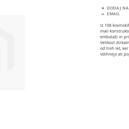
DODAJ NA 
EMAIL
Iz 108 kovinski
mali konstrukto
embalaži in pri
Velikost dirkal
od treh let, ke
vdihnejo ali po