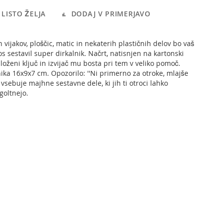
LISTO ŽELJA
DODAJ V PRIMERJAVO
h vijakov, ploščic, matic in nekaterih plastičnih delov bo vaš
s sestavil super dirkalnik. Načrt, natisnjen na kartonski
loženi ključ in izvijač mu bosta pri tem v veliko pomoč.
nika 16x9x7 cm. Opozorilo: ''Ni primerno za otroke, mlajše
r vsebuje majhne sestavne dele, ki jih ti otroci lahko
goltnejo.