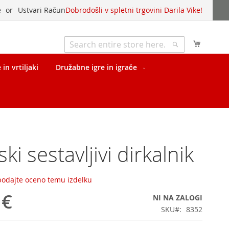
e
Ustvari Račun
Dobrodošli v spletni trgovini Darila Vike!
My Cart
Išči
Išči
in vrtiljaki
Družabne igre in igrače
ki sestavljivi dirkalnik
 podajte oceno temu izdelku
 €
NI NA ZALOGI
SKU
8352