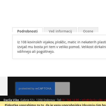
Skip
to
Podrobnosti
Več informacij
Ocene
the
beginning
Iz 108 kovinskih vijakov, ploščic, matic in nekaterih plas
of
izvijač mu bosta pri tem v veliko pomoč. Velikost dirkaln
the
vdihnejo ali pogoltnejo.
images
gallery
Darila Vike
, Gabrje 51c, 1356 Dobrova · Tel:
01 364 10 89
·
info@darila-vike.si
Piškotke uporabimo za to, da je vaša uporabniška izkušnja čim bol