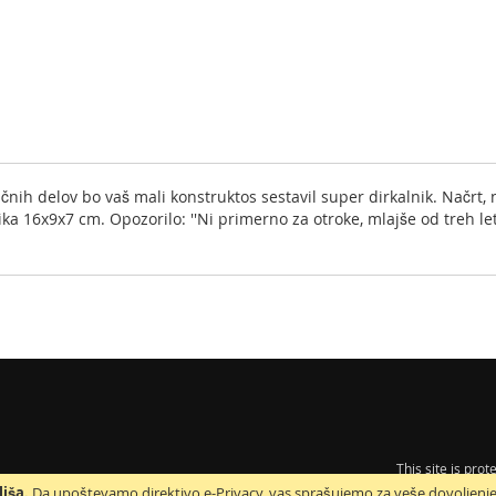
tičnih delov bo vaš mali konstruktos sestavil super dirkalnik. Načrt,
ika 16x9x7 cm. Opozorilo: ''Ni primerno za otroke, mlajše od treh let
This site is pr
jša.
Da upoštevamo direktivo e-Privacy, vas sprašujemo za veše dovoljenj